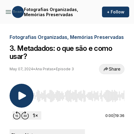
Fotografias Organizadas,
+ Follow
Memórias Preservadas
Fotografias Organizadas, Memórias Preservadas
3. Metadados: o que são e como
usar?
Share
May 07, 2024
•
Ana Pratas
•
Episode 3
Use Left/Right to seek, Home/End to jump to st
0:00
|
19:36